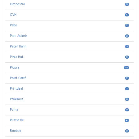
Orchestra
3
OVH
4
Pabo
7
Parc Astérix
2
Peter Hahn
3
Pizza Hut
5
Plopsa
35
Point Carré
7
Printdeal
2
Proximus
8
Puma
9
Puzzle.be
4
Reebok
8