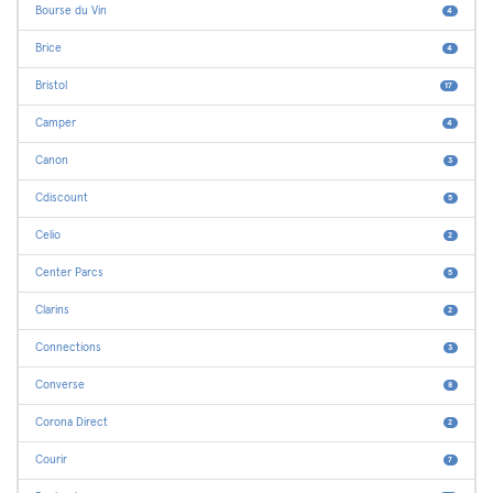
Bourse du Vin
4
Brice
4
Bristol
17
Camper
4
Canon
3
Cdiscount
5
Celio
2
Center Parcs
5
Clarins
2
Connections
3
Converse
8
Corona Direct
2
Courir
7