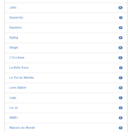
Jules
4
Kaspersky
1
Kazidomi
3
Kipling
8
Klingel
4
L'Occitane
4
La Boite Rose
1
Le Roi du Matelas
7
Leen Bakker
5
Lego
7
Liu Jo
3
M&M's
8
Maisons du Monde
5