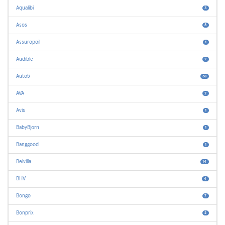
Aqualibi
3
Asos
6
Assuropoil
1
Audible
2
Auto5
38
AVA
2
Avis
1
BabyBjorn
1
Banggood
1
Belvilla
14
BHV
4
Bongo
7
Bonprix
2