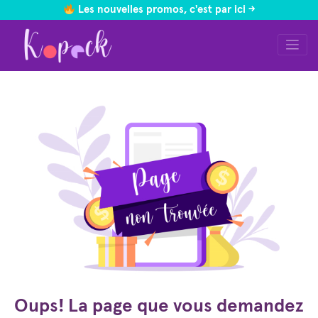
Les nouvelles promos, c'est par ici ->
Skip
to
content
Oups! La page que vous demandez