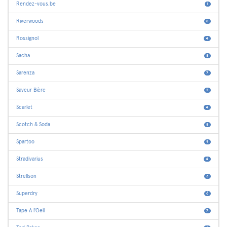
Rendez-vous.be
1
Riverwoods
8
Rossignol
4
Sacha
8
Sarenza
7
Saveur Bière
2
Scarlet
4
Scotch & Soda
8
Spartoo
9
Stradivarius
4
Strellson
3
Superdry
6
Tape A l'Oeil
7