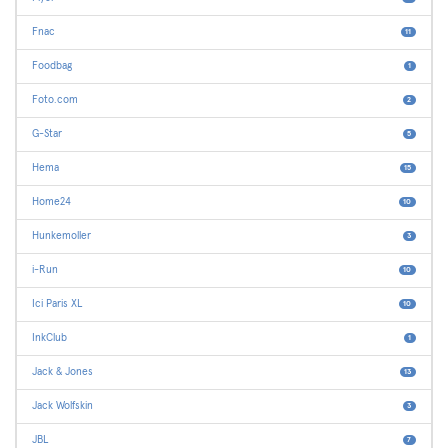
Fnac
11
Foodbag
1
Foto.com
2
G-Star
5
Hema
15
Home24
10
Hunkemoller
3
i-Run
10
Ici Paris XL
10
InkClub
1
Jack & Jones
13
Jack Wolfskin
3
JBL
7