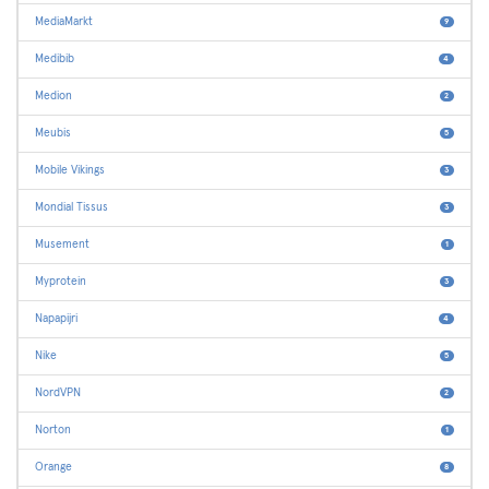
MediaMarkt
9
Medibib
4
Medion
2
Meubis
5
Mobile Vikings
3
Mondial Tissus
3
Musement
1
Myprotein
3
Napapijri
4
Nike
5
NordVPN
2
Norton
1
Orange
8