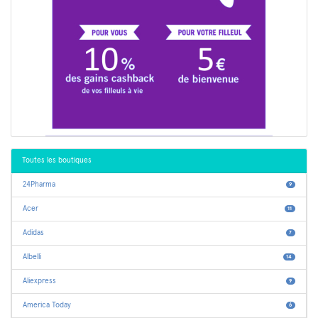
Toutes les boutiques
24Pharma
9
Acer
11
Adidas
7
Albelli
14
Aliexpress
9
America Today
6