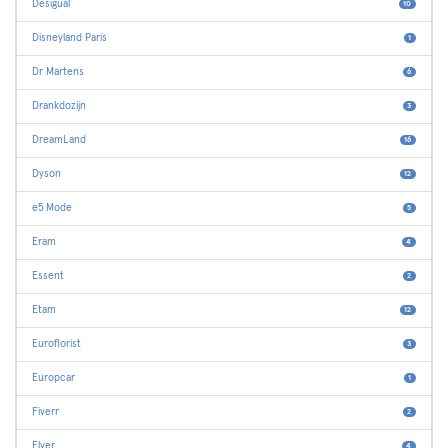
Desigual
10
Disneyland Paris
1
Dr Martens
6
Drankdozijn
3
DreamLand
16
Dyson
12
e5 Mode
5
Eram
4
Essent
2
Etam
12
Euroflorist
3
Europcar
1
Fiverr
2
Flyer
4