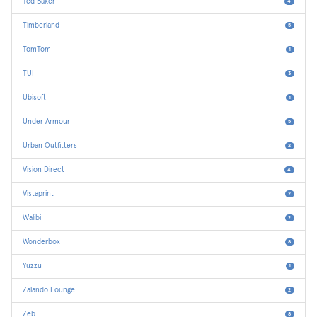
Ted Baker
4
Timberland
5
TomTom
1
TUI
3
Ubisoft
1
Under Armour
5
Urban Outfitters
2
Vision Direct
4
Vistaprint
2
Walibi
2
Wonderbox
8
Yuzzu
1
Zalando Lounge
2
Zeb
8