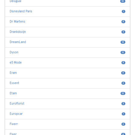
Desigual
10
Disneyland Paris
1
Dr Martens
6
Drankdozijn
3
DreamLand
16
Dyson
12
e5 Mode
5
Eram
4
Essent
2
Etam
12
Euroflorist
3
Europcar
1
Fiverr
2
Flyer
4