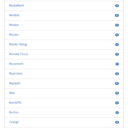
MediaMarkt
9
Medibib
4
Medion
2
Meubis
5
Mobile Vikings
3
Mondial Tissus
3
Musement
1
Myprotein
3
Napapijri
4
Nike
5
NordVPN
2
Norton
1
Orange
8