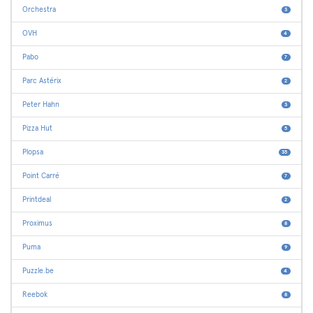
Orchestra
3
OVH
4
Pabo
7
Parc Astérix
2
Peter Hahn
3
Pizza Hut
5
Plopsa
35
Point Carré
7
Printdeal
2
Proximus
8
Puma
9
Puzzle.be
4
Reebok
8