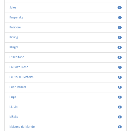
Jules
4
Kaspersky
1
Kazidomi
3
Kipling
8
Klingel
4
L'Occitane
4
La Boite Rose
1
Le Roi du Matelas
7
Leen Bakker
5
Lego
7
Liu Jo
3
M&M's
8
Maisons du Monde
5