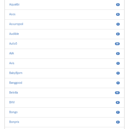
Aqualibi
3
Asos
6
Assuropoil
1
Audible
2
Auto5
38
AVA
2
Avis
1
BabyBjorn
1
Banggood
1
Belvilla
14
BHV
4
Bongo
7
Bonprix
2