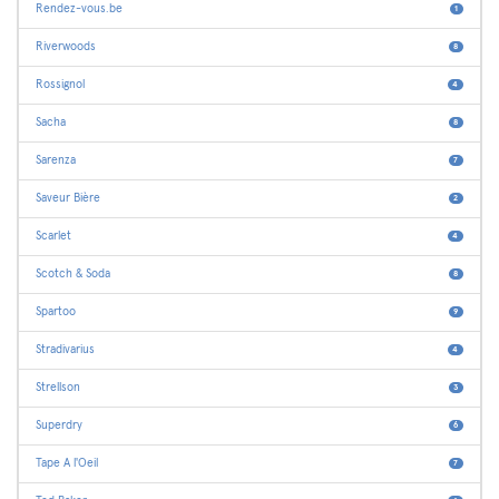
Rendez-vous.be
1
Riverwoods
8
Rossignol
4
Sacha
8
Sarenza
7
Saveur Bière
2
Scarlet
4
Scotch & Soda
8
Spartoo
9
Stradivarius
4
Strellson
3
Superdry
6
Tape A l'Oeil
7