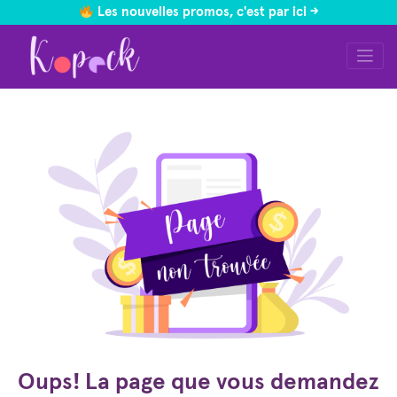
Les nouvelles promos, c'est par ici ->
Skip
to
content
Oups! La page que vous demandez