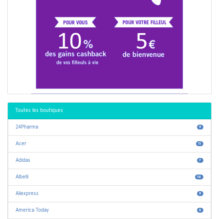
Toutes les boutiques
24Pharma
9
Acer
11
Adidas
7
Albelli
14
Aliexpress
9
America Today
6