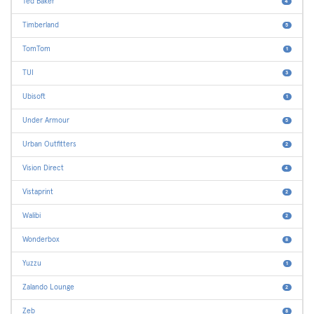
Ted Baker
4
Timberland
5
TomTom
1
TUI
3
Ubisoft
1
Under Armour
5
Urban Outfitters
2
Vision Direct
4
Vistaprint
2
Walibi
2
Wonderbox
8
Yuzzu
1
Zalando Lounge
2
Zeb
8