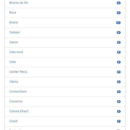
Bourse du Vin
4
Brice
4
Bristol
17
Camper
4
Canon
3
Cdiscount
5
Celio
2
Center Parcs
5
Clarins
2
Connections
3
Converse
8
Corona Direct
2
Courir
7