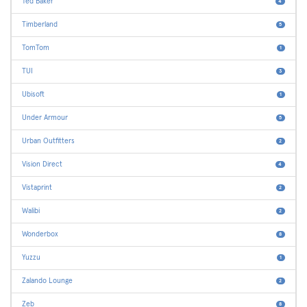
Ted Baker
4
Timberland
5
TomTom
1
TUI
3
Ubisoft
1
Under Armour
5
Urban Outfitters
2
Vision Direct
4
Vistaprint
2
Walibi
2
Wonderbox
8
Yuzzu
1
Zalando Lounge
2
Zeb
8