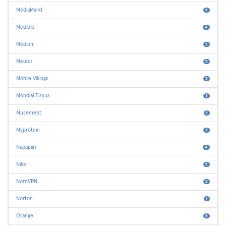
MediaMarkt
9
Medibib
4
Medion
2
Meubis
5
Mobile Vikings
3
Mondial Tissus
3
Musement
1
Myprotein
3
Napapijri
4
Nike
5
NordVPN
2
Norton
1
Orange
8