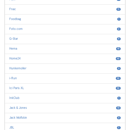
Fnac
11
Foodbag
1
Foto.com
2
G-Star
5
Hema
15
Home24
10
Hunkemoller
3
i-Run
10
Ici Paris XL
10
InkClub
1
Jack & Jones
13
Jack Wolfskin
3
JBL
7