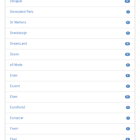
Desigual
10
Disneyland Paris
1
Dr Martens
6
Drankdozijn
3
DreamLand
16
Dyson
12
e5 Mode
5
Eram
4
Essent
2
Etam
12
Euroflorist
3
Europcar
1
Fiverr
2
Flyer
4