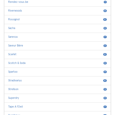
Rendez-vous.be
1
Riverwoods
8
Rossignol
4
Sacha
8
Sarenza
7
Saveur Bière
2
Scarlet
4
Scotch & Soda
8
Spartoo
9
Stradivarius
4
Strellson
3
Superdry
6
Tape A l'Oeil
7