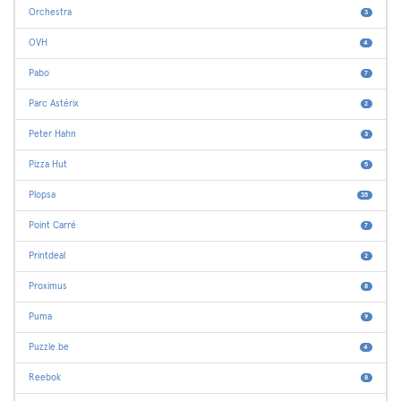
Orchestra
3
OVH
4
Pabo
7
Parc Astérix
2
Peter Hahn
3
Pizza Hut
5
Plopsa
35
Point Carré
7
Printdeal
2
Proximus
8
Puma
9
Puzzle.be
4
Reebok
8