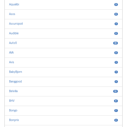
Aqualibi
3
Asos
6
Assuropoil
1
Audible
2
Auto5
38
AVA
2
Avis
1
BabyBjorn
1
Banggood
1
Belvilla
14
BHV
4
Bongo
7
Bonprix
2