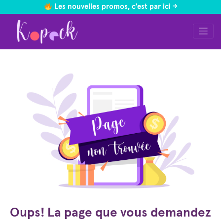
Les nouvelles promos, c'est par ici ->
Skip
to
content
Oups! La page que vous demandez