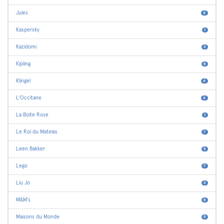
Jules
4
Kaspersky
1
Kazidomi
3
Kipling
8
Klingel
4
L'Occitane
4
La Boite Rose
1
Le Roi du Matelas
7
Leen Bakker
5
Lego
7
Liu Jo
3
M&M's
8
Maisons du Monde
5