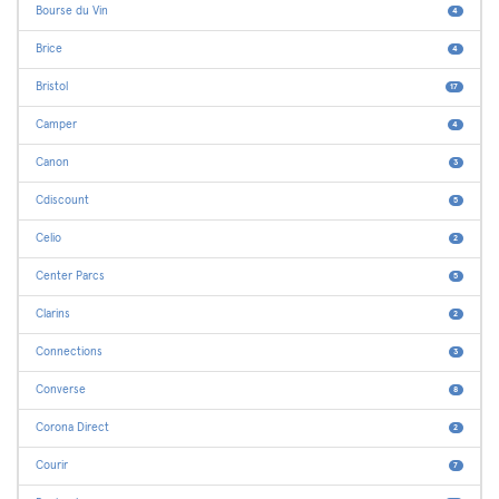
Bourse du Vin
4
Brice
4
Bristol
17
Camper
4
Canon
3
Cdiscount
5
Celio
2
Center Parcs
5
Clarins
2
Connections
3
Converse
8
Corona Direct
2
Courir
7