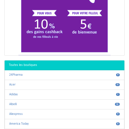
Toutes les boutiques
24Pharma
9
Acer
11
Adidas
7
Albelli
14
Aliexpress
9
America Today
6