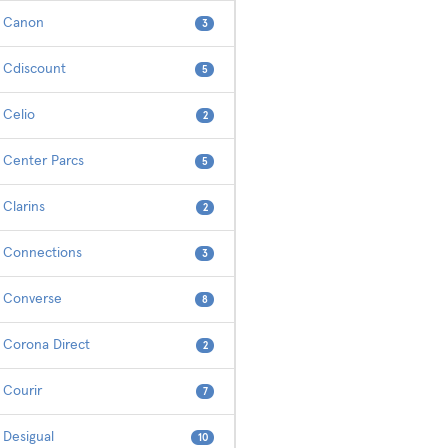
Canon
3
Cdiscount
5
Celio
2
Center Parcs
5
Clarins
2
Connections
3
Converse
8
Corona Direct
2
Courir
7
Desigual
10