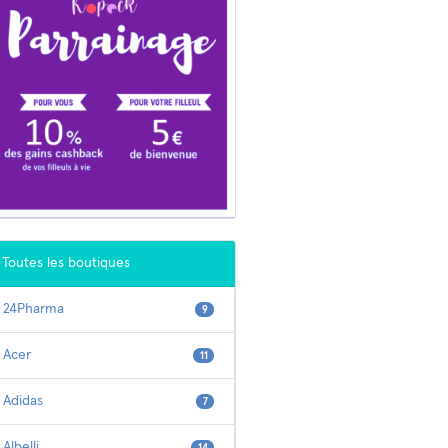
Toutes les boutiques
24Pharma
9
Acer
11
Adidas
7
Albelli
14