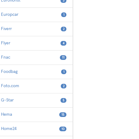
Euroflorist
3
Europcar
1
Fiverr
2
Flyer
4
Fnac
11
Foodbag
1
Foto.com
2
G-Star
5
Hema
15
Home24
10