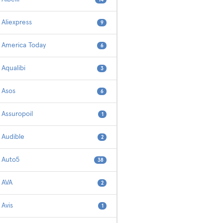
Aliexpress
9
America Today
6
Aqualibi
3
Asos
6
Assuropoil
1
Audible
2
Auto5
38
AVA
2
Avis
1