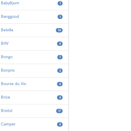
BabyBjorn
1
Banggood
1
Belvilla
14
BHV
4
Bongo
7
Bonprix
2
Bourse du Vin
4
Brice
4
Bristol
17
Camper
4