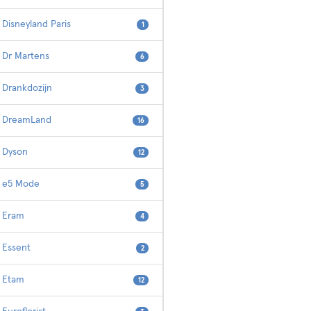
Disneyland Paris
1
Dr Martens
6
Drankdozijn
3
DreamLand
16
Dyson
12
e5 Mode
5
Eram
4
Essent
2
Etam
12