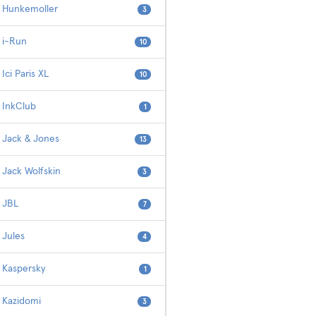
Hunkemoller
3
i-Run
10
Ici Paris XL
10
InkClub
1
Jack & Jones
13
Jack Wolfskin
3
JBL
7
Jules
4
Kaspersky
1
Kazidomi
3