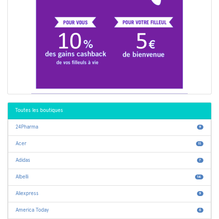
Toutes les boutiques
24Pharma
9
Acer
11
Adidas
7
Albelli
14
Aliexpress
9
America Today
6