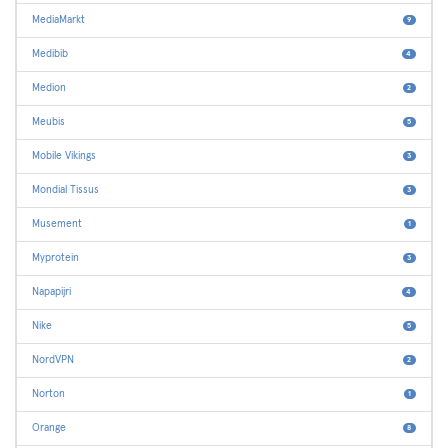
MediaMarkt
9
Medibib
4
Medion
2
Meubis
5
Mobile Vikings
3
Mondial Tissus
3
Musement
1
Myprotein
3
Napapijri
4
Nike
5
NordVPN
2
Norton
1
Orange
8