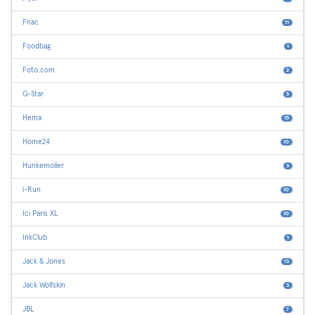
Fnac
11
Foodbag
1
Foto.com
2
G-Star
5
Hema
15
Home24
10
Hunkemoller
3
i-Run
10
Ici Paris XL
10
InkClub
1
Jack & Jones
13
Jack Wolfskin
3
JBL
7