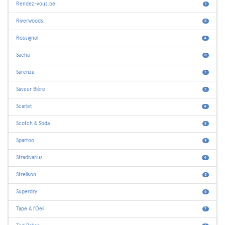
Rendez-vous.be
1
Riverwoods
8
Rossignol
4
Sacha
8
Sarenza
7
Saveur Bière
2
Scarlet
4
Scotch & Soda
8
Spartoo
9
Stradivarius
4
Strellson
3
Superdry
6
Tape A l'Oeil
7