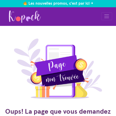
Les nouvelles promos, c'est par ici ->
Skip
to
content
Oups! La page que vous demandez