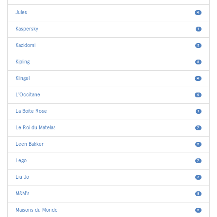
Jules
4
Kaspersky
1
Kazidomi
3
Kipling
8
Klingel
4
L'Occitane
4
La Boite Rose
1
Le Roi du Matelas
7
Leen Bakker
5
Lego
7
Liu Jo
3
M&M's
8
Maisons du Monde
5