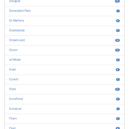
Desigual
10
Disneyland Paris
1
Dr Martens
6
Drankdozijn
3
DreamLand
16
Dyson
12
e5 Mode
5
Eram
4
Essent
2
Etam
12
Euroflorist
3
Europcar
1
Fiverr
2
Flyer
4