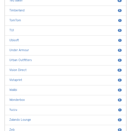
Ted Baker
4
Timberland
5
TomTom
1
TUI
3
Ubisoft
1
Under Armour
5
Urban Outfitters
2
Vision Direct
4
Vistaprint
2
Walibi
2
Wonderbox
8
Yuzzu
1
Zalando Lounge
2
Zeb
8