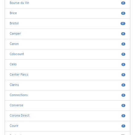
Bourse du Vin
4
Brice
4
Bristol
17
Camper
4
Canon
3
Cdiscount
5
Celio
2
Center Parcs
5
Clarins
2
Connections
3
Converse
8
Corona Direct
2
Courir
7