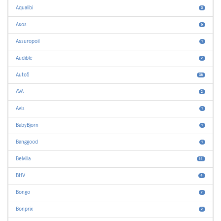
Aqualibi
3
Asos
6
Assuropoil
1
Audible
2
Auto5
38
AVA
2
Avis
1
BabyBjorn
1
Banggood
1
Belvilla
14
BHV
4
Bongo
7
Bonprix
2