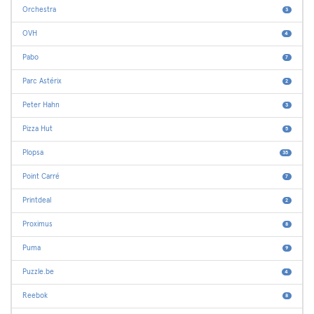
Orchestra
3
OVH
4
Pabo
7
Parc Astérix
2
Peter Hahn
3
Pizza Hut
5
Plopsa
35
Point Carré
7
Printdeal
2
Proximus
8
Puma
9
Puzzle.be
4
Reebok
8