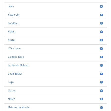
Jules
4
Kaspersky
1
Kazidomi
3
Kipling
8
Klingel
4
L'Occitane
4
La Boite Rose
1
Le Roi du Matelas
7
Leen Bakker
5
Lego
7
Liu Jo
3
M&M's
8
Maisons du Monde
5