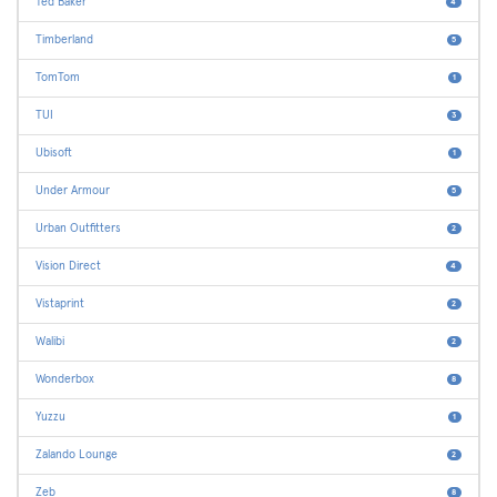
Ted Baker
4
Timberland
5
TomTom
1
TUI
3
Ubisoft
1
Under Armour
5
Urban Outfitters
2
Vision Direct
4
Vistaprint
2
Walibi
2
Wonderbox
8
Yuzzu
1
Zalando Lounge
2
Zeb
8