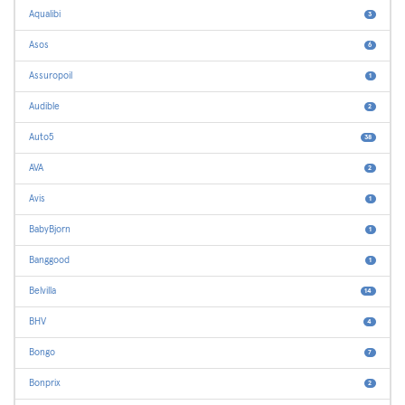
Aqualibi
3
Asos
6
Assuropoil
1
Audible
2
Auto5
38
AVA
2
Avis
1
BabyBjorn
1
Banggood
1
Belvilla
14
BHV
4
Bongo
7
Bonprix
2