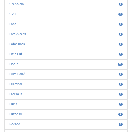
Orchestra
3
OVH
4
Pabo
7
Parc Astérix
2
Peter Hahn
3
Pizza Hut
5
Plopsa
35
Point Carré
7
Printdeal
2
Proximus
8
Puma
9
Puzzle.be
4
Reebok
8