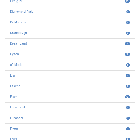
Desigual
10
Disneyland Paris
1
Dr Martens
6
Drankdozijn
3
DreamLand
16
Dyson
12
e5 Mode
5
Eram
4
Essent
2
Etam
12
Euroflorist
3
Europcar
1
Fiverr
2
Flyer
4