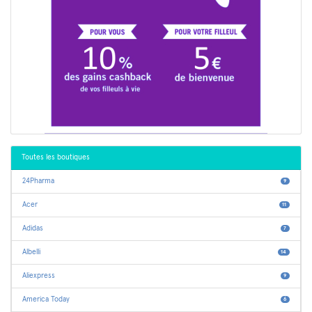
Toutes les boutiques
24Pharma
9
Acer
11
Adidas
7
Albelli
14
Aliexpress
9
America Today
6