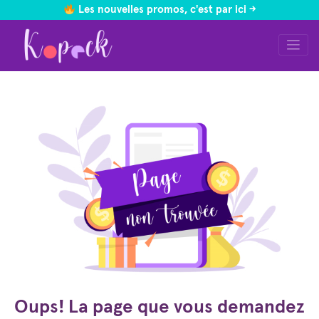
Les nouvelles promos, c'est par ici ->
Skip
to
content
Oups! La page que vous demandez