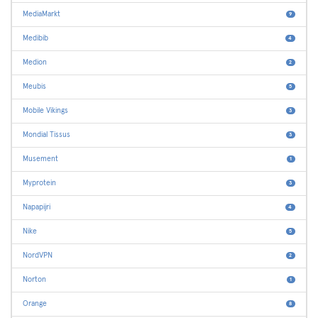
MediaMarkt
9
Medibib
4
Medion
2
Meubis
5
Mobile Vikings
3
Mondial Tissus
3
Musement
1
Myprotein
3
Napapijri
4
Nike
5
NordVPN
2
Norton
1
Orange
8