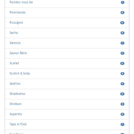
Rendez-vous.be
1
Riverwoods
8
Rossignol
4
Sacha
8
Sarenza
7
Saveur Bière
2
Scarlet
4
Scotch & Soda
8
Spartoo
9
Stradivarius
4
Strellson
3
Superdry
6
Tape A l'Oeil
7