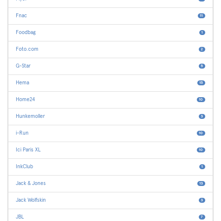
Fnac
11
Foodbag
1
Foto.com
2
G-Star
5
Hema
15
Home24
10
Hunkemoller
3
i-Run
10
Ici Paris XL
10
InkClub
1
Jack & Jones
13
Jack Wolfskin
3
JBL
7