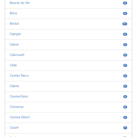
Bourse du Vin
4
Brice
4
Bristol
17
Camper
4
Canon
3
Cdiscount
5
Celio
2
Center Parcs
5
Clarins
2
Connections
3
Converse
8
Corona Direct
2
Courir
7