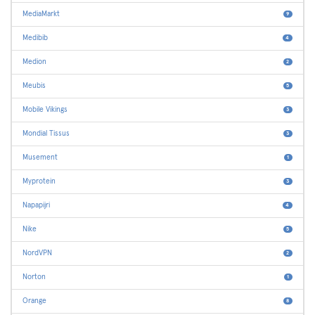
MediaMarkt
9
Medibib
4
Medion
2
Meubis
5
Mobile Vikings
3
Mondial Tissus
3
Musement
1
Myprotein
3
Napapijri
4
Nike
5
NordVPN
2
Norton
1
Orange
8