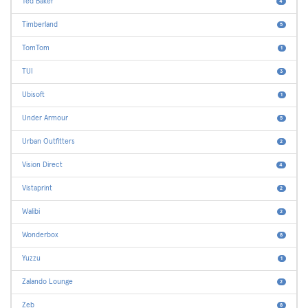
Ted Baker
4
Timberland
5
TomTom
1
TUI
3
Ubisoft
1
Under Armour
5
Urban Outfitters
2
Vision Direct
4
Vistaprint
2
Walibi
2
Wonderbox
8
Yuzzu
1
Zalando Lounge
2
Zeb
8