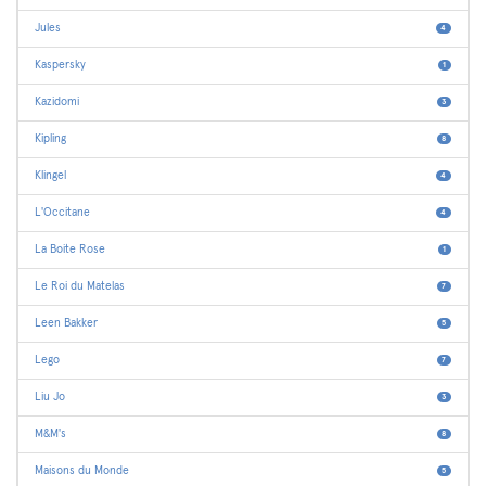
Jules
4
Kaspersky
1
Kazidomi
3
Kipling
8
Klingel
4
L'Occitane
4
La Boite Rose
1
Le Roi du Matelas
7
Leen Bakker
5
Lego
7
Liu Jo
3
M&M's
8
Maisons du Monde
5