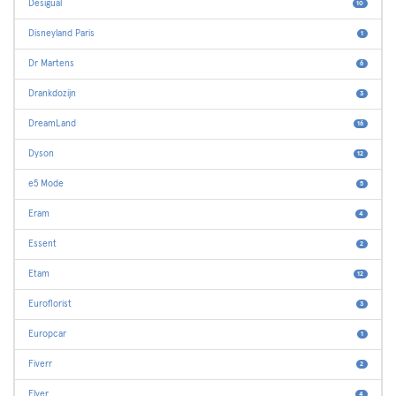
Desigual
10
Disneyland Paris
1
Dr Martens
6
Drankdozijn
3
DreamLand
16
Dyson
12
e5 Mode
5
Eram
4
Essent
2
Etam
12
Euroflorist
3
Europcar
1
Fiverr
2
Flyer
4