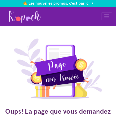
Les nouvelles promos, c'est par ici ->
Skip
to
content
Oups! La page que vous demandez