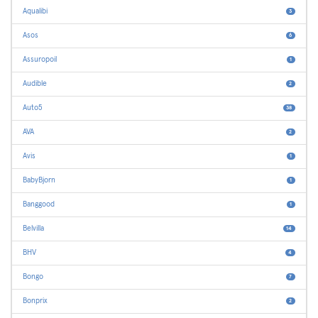
Aqualibi
3
Asos
6
Assuropoil
1
Audible
2
Auto5
38
AVA
2
Avis
1
BabyBjorn
1
Banggood
1
Belvilla
14
BHV
4
Bongo
7
Bonprix
2