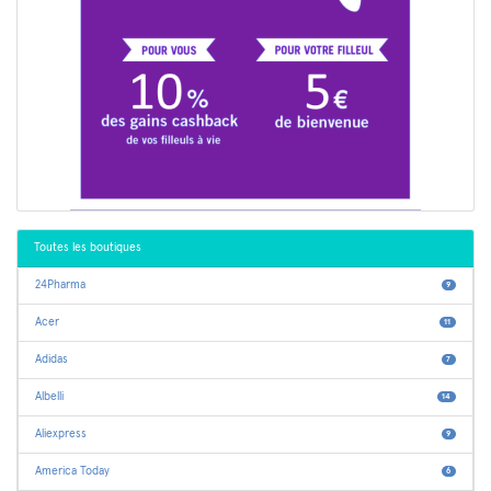
Toutes les boutiques
24Pharma
9
Acer
11
Adidas
7
Albelli
14
Aliexpress
9
America Today
6