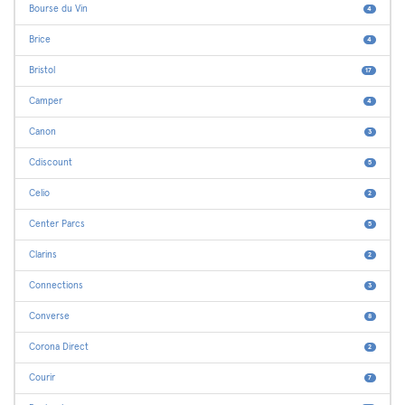
Bourse du Vin
4
Brice
4
Bristol
17
Camper
4
Canon
3
Cdiscount
5
Celio
2
Center Parcs
5
Clarins
2
Connections
3
Converse
8
Corona Direct
2
Courir
7