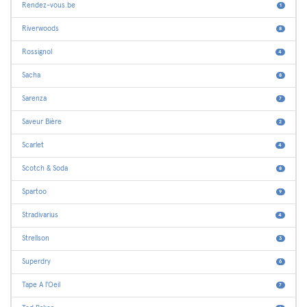
Rendez-vous.be
1
Riverwoods
8
Rossignol
4
Sacha
8
Sarenza
7
Saveur Bière
2
Scarlet
4
Scotch & Soda
8
Spartoo
9
Stradivarius
4
Strellson
3
Superdry
6
Tape A l'Oeil
7