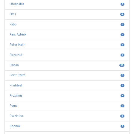
Orchestra
3
OVH
4
Pabo
7
Parc Astérix
2
Peter Hahn
3
Pizza Hut
5
Plopsa
35
Point Carré
7
Printdeal
2
Proximus
8
Puma
9
Puzzle.be
4
Reebok
8