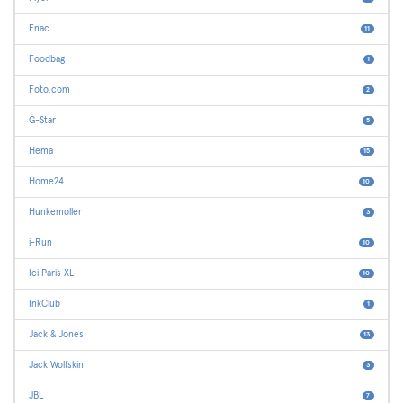
Fnac
11
Foodbag
1
Foto.com
2
G-Star
5
Hema
15
Home24
10
Hunkemoller
3
i-Run
10
Ici Paris XL
10
InkClub
1
Jack & Jones
13
Jack Wolfskin
3
JBL
7