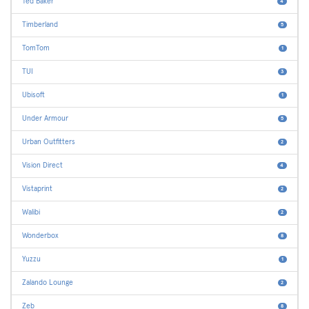
Ted Baker
4
Timberland
5
TomTom
1
TUI
3
Ubisoft
1
Under Armour
5
Urban Outfitters
2
Vision Direct
4
Vistaprint
2
Walibi
2
Wonderbox
8
Yuzzu
1
Zalando Lounge
2
Zeb
8