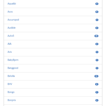
Aqualibi
3
Asos
6
Assuropoil
1
Audible
2
Auto5
38
AVA
2
Avis
1
BabyBjorn
1
Banggood
1
Belvilla
14
BHV
4
Bongo
7
Bonprix
2