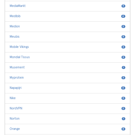
MediaMarkt
9
Medibib
4
Medion
2
Meubis
5
Mobile Vikings
3
Mondial Tissus
3
Musement
1
Myprotein
3
Napapijri
4
Nike
5
NordVPN
2
Norton
1
Orange
8