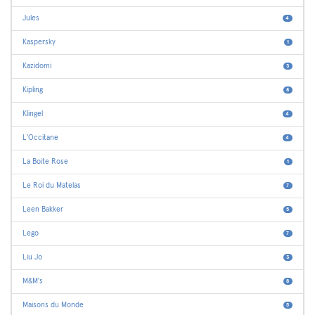
Jules
4
Kaspersky
1
Kazidomi
3
Kipling
8
Klingel
4
L'Occitane
4
La Boite Rose
1
Le Roi du Matelas
7
Leen Bakker
5
Lego
7
Liu Jo
3
M&M's
8
Maisons du Monde
5