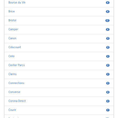
Bourse du Vin
4
Brice
4
Bristol
17
Camper
4
Canon
3
Cdiscount
5
Celio
2
Center Parcs
5
Clarins
2
Connections
3
Converse
8
Corona Direct
2
Courir
7