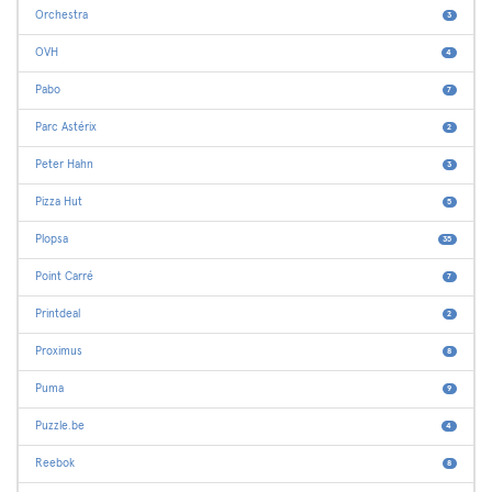
Orchestra
3
OVH
4
Pabo
7
Parc Astérix
2
Peter Hahn
3
Pizza Hut
5
Plopsa
35
Point Carré
7
Printdeal
2
Proximus
8
Puma
9
Puzzle.be
4
Reebok
8