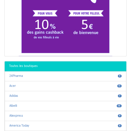
Toutes les boutiques
24Pharma
9
Acer
11
Adidas
7
Albelli
14
Aliexpress
9
America Today
6