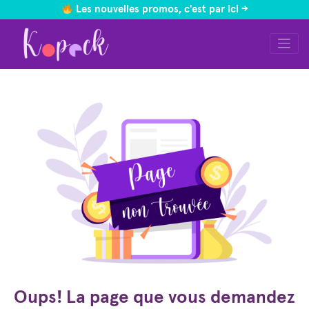
Les nouvelles promos, c'est par ici ->
Skip
to
content
Oups! La page que vous demandez