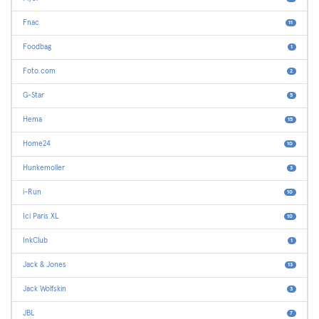
Fnac
11
Foodbag
1
Foto.com
2
G-Star
5
Hema
15
Home24
10
Hunkemoller
3
i-Run
10
Ici Paris XL
10
InkClub
1
Jack & Jones
13
Jack Wolfskin
3
JBL
7