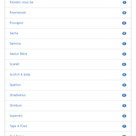
Rendez-vous.be
1
Riverwoods
8
Rossignol
4
Sacha
8
Sarenza
7
Saveur Bière
2
Scarlet
4
Scotch & Soda
8
Spartoo
9
Stradivarius
4
Strellson
3
Superdry
6
Tape A l'Oeil
7