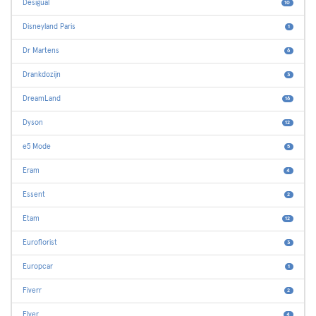
Desigual
10
Disneyland Paris
1
Dr Martens
6
Drankdozijn
3
DreamLand
16
Dyson
12
e5 Mode
5
Eram
4
Essent
2
Etam
12
Euroflorist
3
Europcar
1
Fiverr
2
Flyer
4