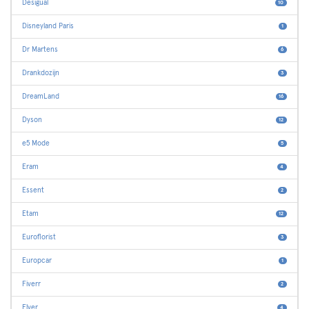
Desigual
10
Disneyland Paris
1
Dr Martens
6
Drankdozijn
3
DreamLand
16
Dyson
12
e5 Mode
5
Eram
4
Essent
2
Etam
12
Euroflorist
3
Europcar
1
Fiverr
2
Flyer
4