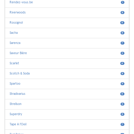
Rendez-vous.be
1
Riverwoods
8
Rossignol
4
Sacha
8
Sarenza
7
Saveur Bière
2
Scarlet
4
Scotch & Soda
8
Spartoo
9
Stradivarius
4
Strellson
3
Superdry
6
Tape A l'Oeil
7