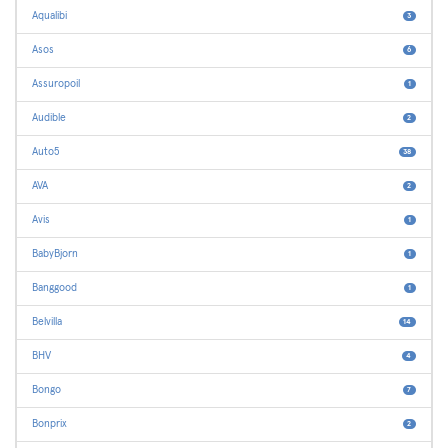
Aqualibi
3
Asos
6
Assuropoil
1
Audible
2
Auto5
38
AVA
2
Avis
1
BabyBjorn
1
Banggood
1
Belvilla
14
BHV
4
Bongo
7
Bonprix
2