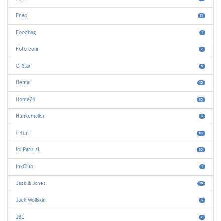
Fnac
11
Foodbag
1
Foto.com
2
G-Star
5
Hema
15
Home24
10
Hunkemoller
3
i-Run
10
Ici Paris XL
10
InkClub
1
Jack & Jones
13
Jack Wolfskin
3
JBL
7