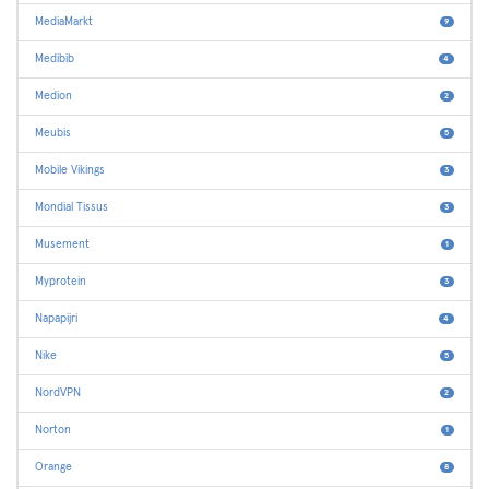
MediaMarkt
9
Medibib
4
Medion
2
Meubis
5
Mobile Vikings
3
Mondial Tissus
3
Musement
1
Myprotein
3
Napapijri
4
Nike
5
NordVPN
2
Norton
1
Orange
8