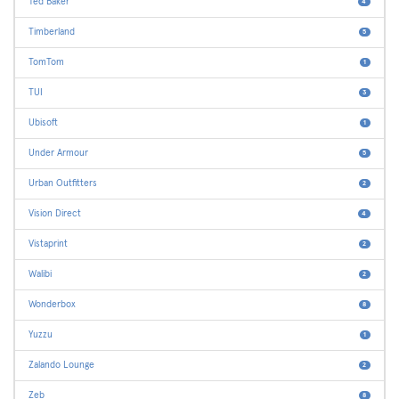
Ted Baker
4
Timberland
5
TomTom
1
TUI
3
Ubisoft
1
Under Armour
5
Urban Outfitters
2
Vision Direct
4
Vistaprint
2
Walibi
2
Wonderbox
8
Yuzzu
1
Zalando Lounge
2
Zeb
8