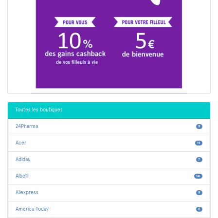
Toutes les boutiques
24Pharma
9
Acer
11
Adidas
7
Albelli
14
Aliexpress
9
America Today
6