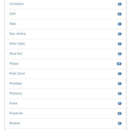
Orchestra
3
OVH
4
Pabo
7
Parc Astérix
2
Peter Hahn
3
Pizza Hut
5
Plopsa
35
Point Carré
7
Printdeal
2
Proximus
8
Puma
9
Puzzle.be
4
Reebok
8