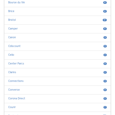
Bourse du Vin
4
Brice
4
Bristol
17
Camper
4
Canon
3
Cdiscount
5
Celio
2
Center Parcs
5
Clarins
2
Connections
3
Converse
8
Corona Direct
2
Courir
7