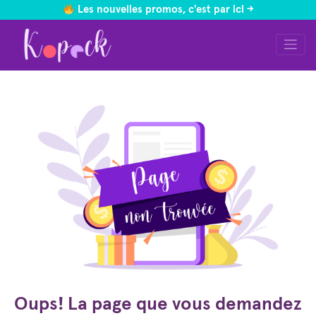
Les nouvelles promos, c'est par ici ->
Skip
to
content
Oups! La page que vous demandez