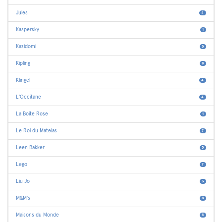
Jules
4
Kaspersky
1
Kazidomi
3
Kipling
8
Klingel
4
L'Occitane
4
La Boite Rose
1
Le Roi du Matelas
7
Leen Bakker
5
Lego
7
Liu Jo
3
M&M's
8
Maisons du Monde
5