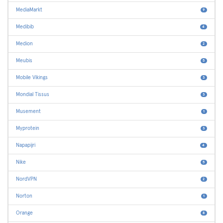
MediaMarkt
9
Medibib
4
Medion
2
Meubis
5
Mobile Vikings
3
Mondial Tissus
3
Musement
1
Myprotein
3
Napapijri
4
Nike
5
NordVPN
2
Norton
1
Orange
8