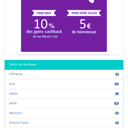
Toutes les boutiques
24Pharma
9
Acer
11
Adidas
7
Albelli
14
Aliexpress
9
America Today
6