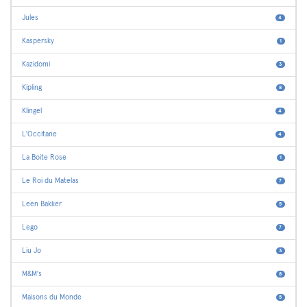
Jules
4
Kaspersky
1
Kazidomi
3
Kipling
8
Klingel
4
L'Occitane
4
La Boite Rose
1
Le Roi du Matelas
7
Leen Bakker
5
Lego
7
Liu Jo
3
M&M's
8
Maisons du Monde
5