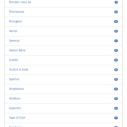
Rendez-vous.be
1
Riverwoods
8
Rossignol
4
Sacha
8
Sarenza
7
Saveur Bière
2
Scarlet
4
Scotch & Soda
8
Spartoo
9
Stradivarius
4
Strellson
3
Superdry
6
Tape A l'Oeil
7