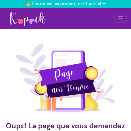
Les nouvelles promos, c'est par ici ->
Skip
to
content
Oups! La page que vous demandez