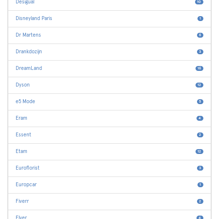
Desigual
10
Disneyland Paris
1
Dr Martens
6
Drankdozijn
3
DreamLand
16
Dyson
12
e5 Mode
5
Eram
4
Essent
2
Etam
12
Euroflorist
3
Europcar
1
Fiverr
2
Flyer
4