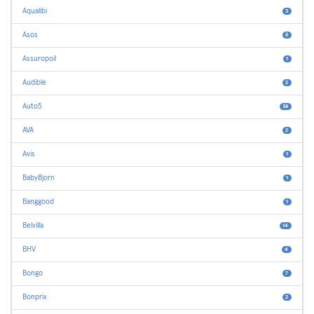
Aqualibi
3
Asos
6
Assuropoil
1
Audible
2
Auto5
38
AVA
2
Avis
1
BabyBjorn
1
Banggood
1
Belvilla
14
BHV
4
Bongo
7
Bonprix
2