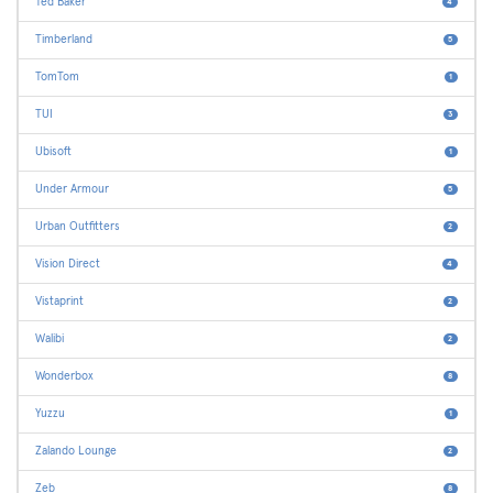
Ted Baker
4
Timberland
5
TomTom
1
TUI
3
Ubisoft
1
Under Armour
5
Urban Outfitters
2
Vision Direct
4
Vistaprint
2
Walibi
2
Wonderbox
8
Yuzzu
1
Zalando Lounge
2
Zeb
8