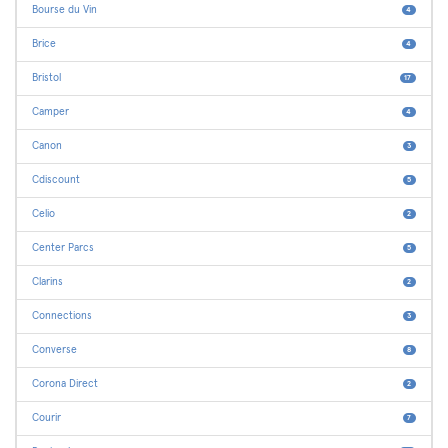
Bourse du Vin
4
Brice
4
Bristol
17
Camper
4
Canon
3
Cdiscount
5
Celio
2
Center Parcs
5
Clarins
2
Connections
3
Converse
8
Corona Direct
2
Courir
7