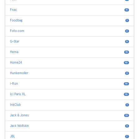
Fnac
11
Foodbag
1
Foto.com
2
G-Star
5
Hema
15
Home24
10
Hunkemoller
3
i-Run
10
Ici Paris XL
10
InkClub
1
Jack & Jones
13
Jack Wolfskin
3
JBL
7