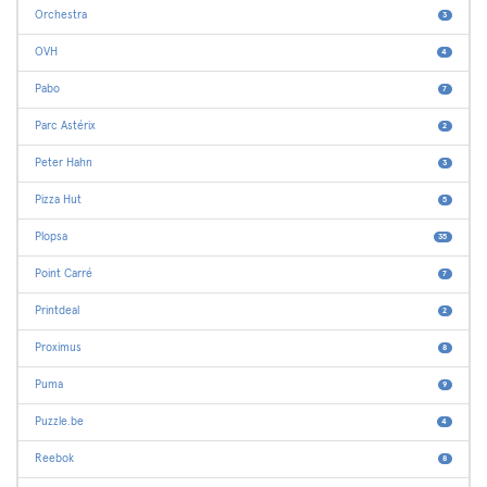
Orchestra
3
OVH
4
Pabo
7
Parc Astérix
2
Peter Hahn
3
Pizza Hut
5
Plopsa
35
Point Carré
7
Printdeal
2
Proximus
8
Puma
9
Puzzle.be
4
Reebok
8