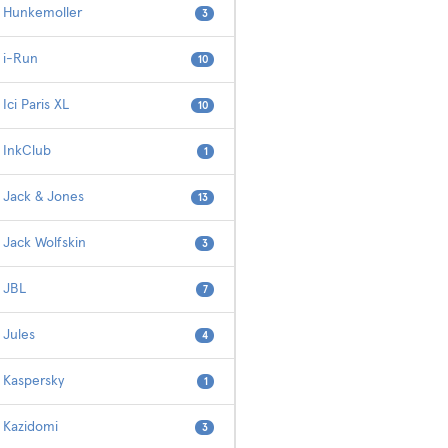
Hunkemoller
3
i-Run
10
Ici Paris XL
10
InkClub
1
Jack & Jones
13
Jack Wolfskin
3
JBL
7
Jules
4
Kaspersky
1
Kazidomi
3