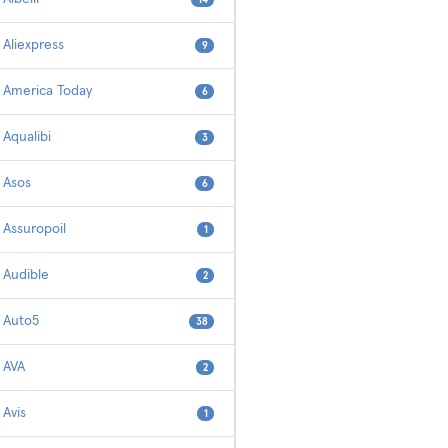
Aliexpress
9
America Today
6
Aqualibi
3
Asos
6
Assuropoil
1
Audible
2
Auto5
38
AVA
2
Avis
1