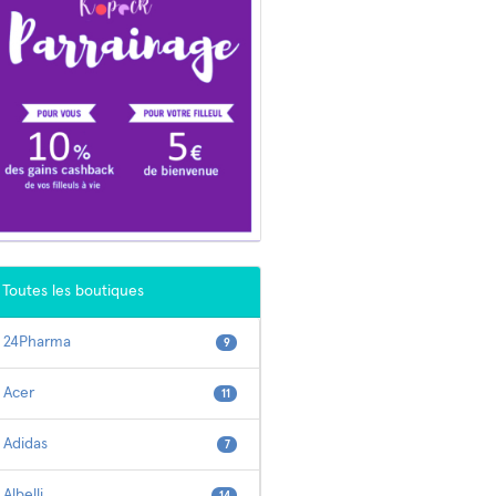
Toutes les boutiques
24Pharma
9
Acer
11
Adidas
7
Albelli
14