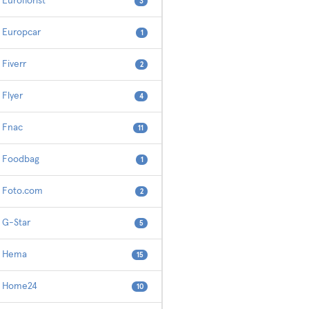
Euroflorist
3
Europcar
1
Fiverr
2
Flyer
4
Fnac
11
Foodbag
1
Foto.com
2
G-Star
5
Hema
15
Home24
10