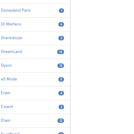
Disneyland Paris
1
Dr Martens
6
Drankdozijn
3
DreamLand
16
Dyson
12
e5 Mode
5
Eram
4
Essent
2
Etam
12