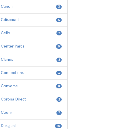
Canon
3
Cdiscount
5
Celio
2
Center Parcs
5
Clarins
2
Connections
3
Converse
8
Corona Direct
2
Courir
7
Desigual
10