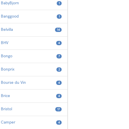
BabyBjorn
1
Banggood
1
Belvilla
14
BHV
4
Bongo
7
Bonprix
2
Bourse du Vin
4
Brice
4
Bristol
17
Camper
4