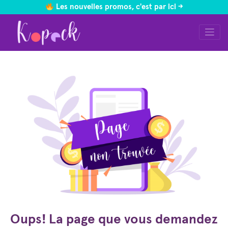
Les nouvelles promos, c'est par ici ->
Skip
to
content
Oups! La page que vous demandez