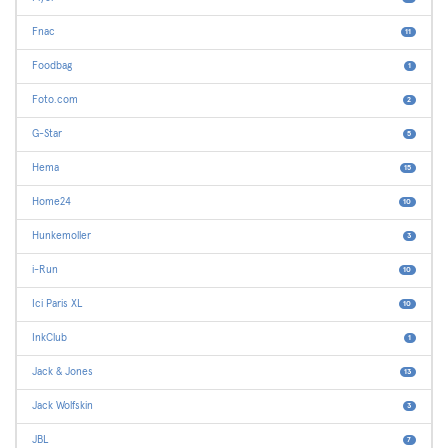
Fnac
11
Foodbag
1
Foto.com
2
G-Star
5
Hema
15
Home24
10
Hunkemoller
3
i-Run
10
Ici Paris XL
10
InkClub
1
Jack & Jones
13
Jack Wolfskin
3
JBL
7