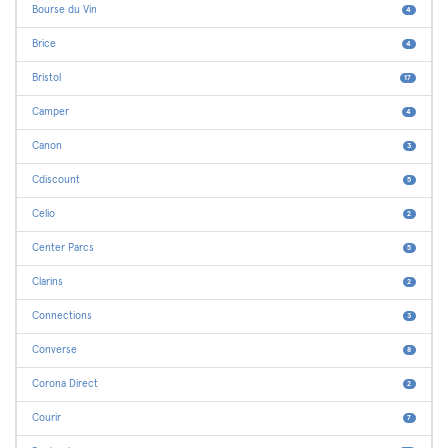
Bourse du Vin
4
Brice
4
Bristol
17
Camper
4
Canon
3
Cdiscount
5
Celio
2
Center Parcs
5
Clarins
2
Connections
3
Converse
8
Corona Direct
2
Courir
7