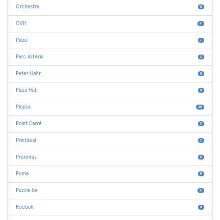
Orchestra
3
OVH
4
Pabo
7
Parc Astérix
2
Peter Hahn
3
Pizza Hut
5
Plopsa
35
Point Carré
7
Printdeal
2
Proximus
8
Puma
9
Puzzle.be
4
Reebok
8