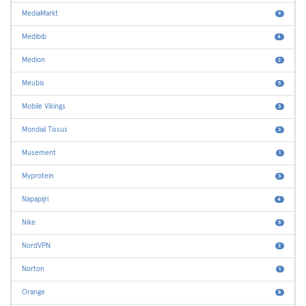
MediaMarkt
9
Medibib
4
Medion
2
Meubis
5
Mobile Vikings
3
Mondial Tissus
3
Musement
1
Myprotein
3
Napapijri
4
Nike
5
NordVPN
2
Norton
1
Orange
8