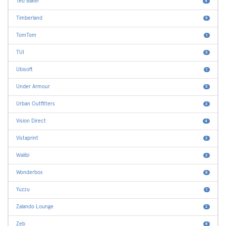
Ted Baker
4
Timberland
5
TomTom
1
TUI
3
Ubisoft
1
Under Armour
5
Urban Outfitters
2
Vision Direct
4
Vistaprint
2
Walibi
2
Wonderbox
8
Yuzzu
1
Zalando Lounge
2
Zeb
8