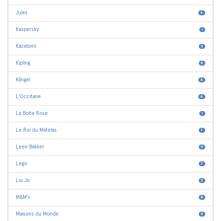
Jules
4
Kaspersky
1
Kazidomi
3
Kipling
8
Klingel
4
L'Occitane
4
La Boite Rose
1
Le Roi du Matelas
7
Leen Bakker
5
Lego
7
Liu Jo
3
M&M's
8
Maisons du Monde
5