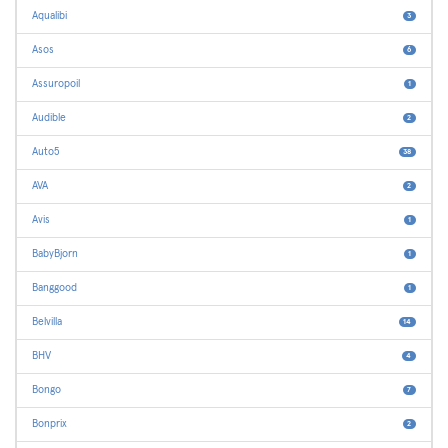
Aqualibi
3
Asos
6
Assuropoil
1
Audible
2
Auto5
38
AVA
2
Avis
1
BabyBjorn
1
Banggood
1
Belvilla
14
BHV
4
Bongo
7
Bonprix
2