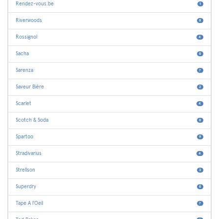
Rendez-vous.be
1
Riverwoods
8
Rossignol
4
Sacha
8
Sarenza
7
Saveur Bière
2
Scarlet
4
Scotch & Soda
8
Spartoo
9
Stradivarius
4
Strellson
3
Superdry
6
Tape A l'Oeil
7