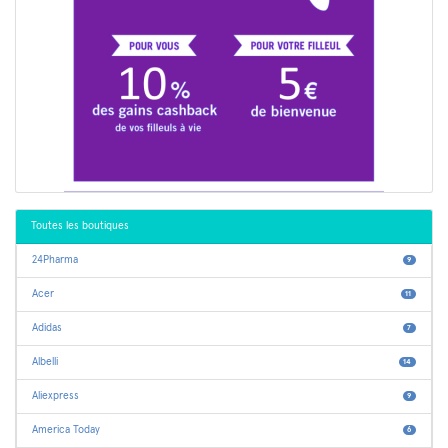
Toutes les boutiques
24Pharma
9
Acer
11
Adidas
7
Albelli
14
Aliexpress
9
America Today
6