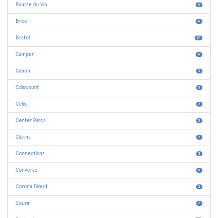
Bourse du Vin
4
Brice
4
Bristol
17
Camper
4
Canon
3
Cdiscount
5
Celio
2
Center Parcs
5
Clarins
2
Connections
3
Converse
8
Corona Direct
2
Courir
7