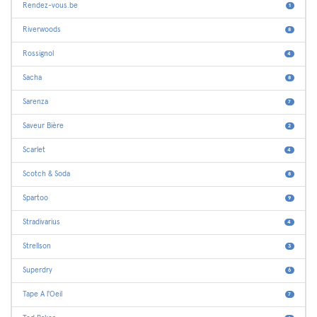
Rendez-vous.be
1
Riverwoods
8
Rossignol
4
Sacha
8
Sarenza
7
Saveur Bière
2
Scarlet
4
Scotch & Soda
8
Spartoo
9
Stradivarius
4
Strellson
3
Superdry
6
Tape A l'Oeil
7