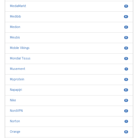
MediaMarkt
9
Medibib
4
Medion
2
Meubis
5
Mobile Vikings
3
Mondial Tissus
3
Musement
1
Myprotein
3
Napapijri
4
Nike
5
NordVPN
2
Norton
1
Orange
8