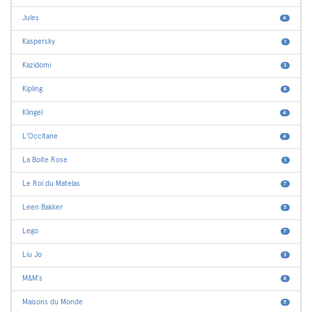
Jules
4
Kaspersky
1
Kazidomi
3
Kipling
8
Klingel
4
L'Occitane
4
La Boite Rose
1
Le Roi du Matelas
7
Leen Bakker
5
Lego
7
Liu Jo
3
M&M's
8
Maisons du Monde
5