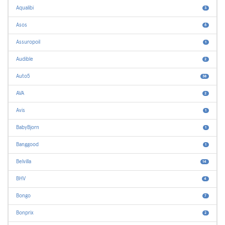
Aqualibi
3
Asos
6
Assuropoil
1
Audible
2
Auto5
38
AVA
2
Avis
1
BabyBjorn
1
Banggood
1
Belvilla
14
BHV
4
Bongo
7
Bonprix
2