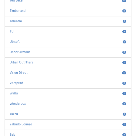
Ted Baker
4
Timberland
5
TomTom
1
TUI
3
Ubisoft
1
Under Armour
5
Urban Outfitters
2
Vision Direct
4
Vistaprint
2
Walibi
2
Wonderbox
8
Yuzzu
1
Zalando Lounge
2
Zeb
8