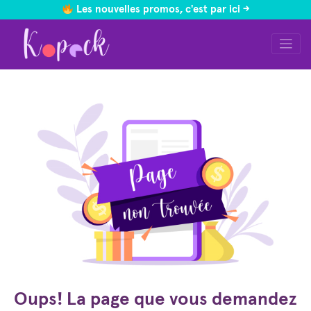
Les nouvelles promos, c'est par ici ->
Skip
to
content
Oups! La page que vous demandez