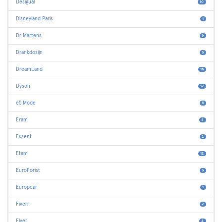
Desigual
10
Disneyland Paris
1
Dr Martens
6
Drankdozijn
3
DreamLand
16
Dyson
12
e5 Mode
5
Eram
4
Essent
2
Etam
12
Euroflorist
3
Europcar
1
Fiverr
2
Flyer
4