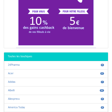
Toutes les boutiques
24Pharma
9
Acer
11
Adidas
7
Albelli
14
Aliexpress
9
America Today
6