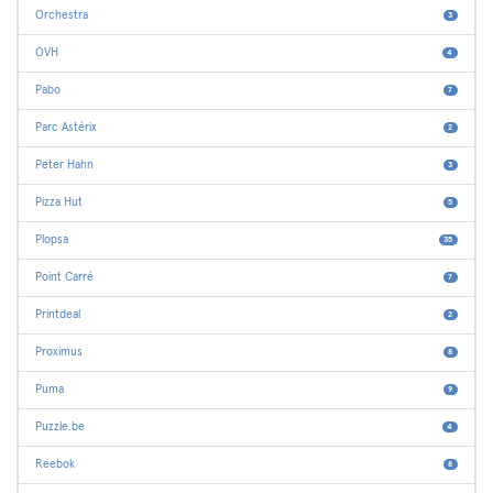
Orchestra
3
OVH
4
Pabo
7
Parc Astérix
2
Peter Hahn
3
Pizza Hut
5
Plopsa
35
Point Carré
7
Printdeal
2
Proximus
8
Puma
9
Puzzle.be
4
Reebok
8