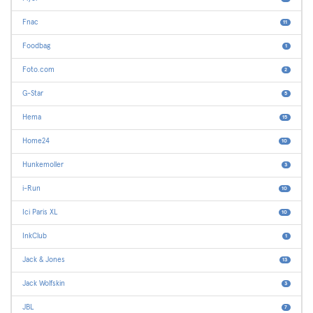
Fnac
11
Foodbag
1
Foto.com
2
G-Star
5
Hema
15
Home24
10
Hunkemoller
3
i-Run
10
Ici Paris XL
10
InkClub
1
Jack & Jones
13
Jack Wolfskin
3
JBL
7