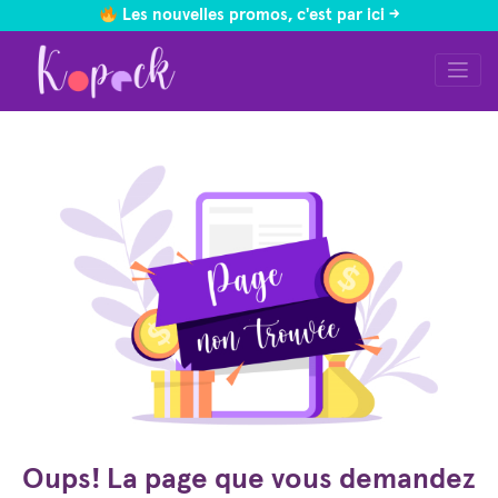
Les nouvelles promos, c'est par ici ->
Skip
to
content
Oups! La page que vous demandez