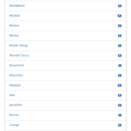
MediaMarkt
9
Medibib
4
Medion
2
Meubis
5
Mobile Vikings
3
Mondial Tissus
3
Musement
1
Myprotein
3
Napapijri
4
Nike
5
NordVPN
2
Norton
1
Orange
8