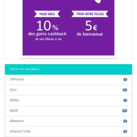
Toutes les boutiques
24Pharma
9
Acer
11
Adidas
7
Albelli
14
Aliexpress
9
America Today
6