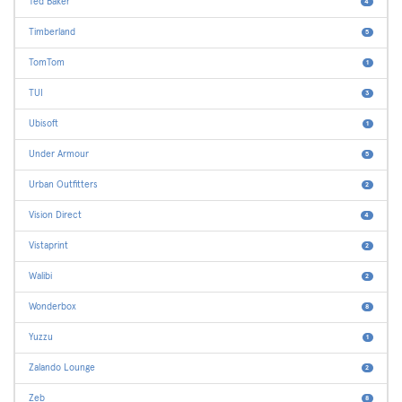
Ted Baker
4
Timberland
5
TomTom
1
TUI
3
Ubisoft
1
Under Armour
5
Urban Outfitters
2
Vision Direct
4
Vistaprint
2
Walibi
2
Wonderbox
8
Yuzzu
1
Zalando Lounge
2
Zeb
8