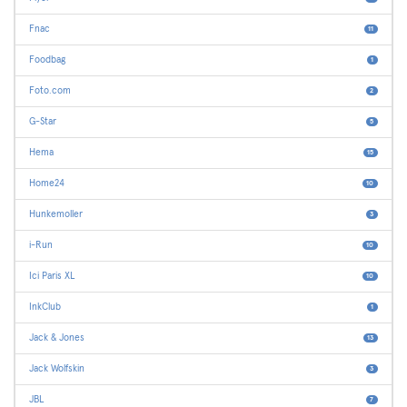
Fnac
11
Foodbag
1
Foto.com
2
G-Star
5
Hema
15
Home24
10
Hunkemoller
3
i-Run
10
Ici Paris XL
10
InkClub
1
Jack & Jones
13
Jack Wolfskin
3
JBL
7