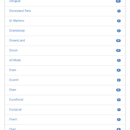
Desigual
10
Disneyland Paris
1
Dr Martens
6
Drankdozijn
3
DreamLand
16
Dyson
12
e5 Mode
5
Eram
4
Essent
2
Etam
12
Euroflorist
3
Europcar
1
Fiverr
2
Flyer
4