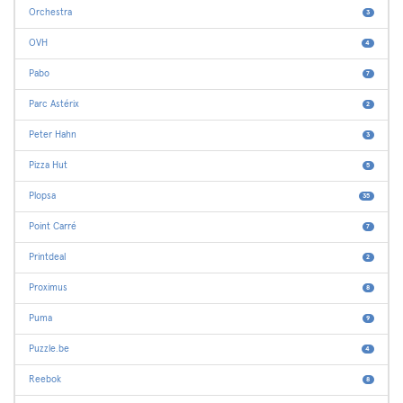
Orchestra
3
OVH
4
Pabo
7
Parc Astérix
2
Peter Hahn
3
Pizza Hut
5
Plopsa
35
Point Carré
7
Printdeal
2
Proximus
8
Puma
9
Puzzle.be
4
Reebok
8