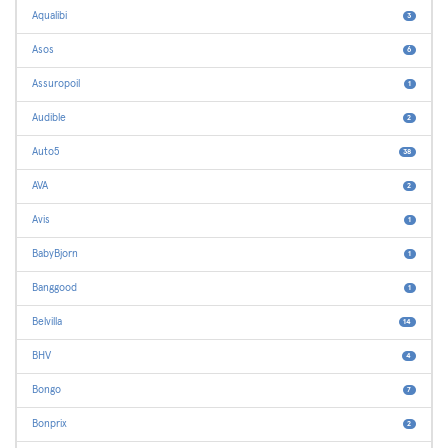
Aqualibi
3
Asos
6
Assuropoil
1
Audible
2
Auto5
38
AVA
2
Avis
1
BabyBjorn
1
Banggood
1
Belvilla
14
BHV
4
Bongo
7
Bonprix
2