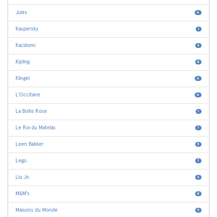
Jules
4
Kaspersky
1
Kazidomi
3
Kipling
8
Klingel
4
L'Occitane
4
La Boite Rose
1
Le Roi du Matelas
7
Leen Bakker
5
Lego
7
Liu Jo
3
M&M's
8
Maisons du Monde
5