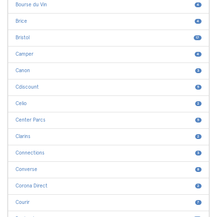
Bourse du Vin
4
Brice
4
Bristol
17
Camper
4
Canon
3
Cdiscount
5
Celio
2
Center Parcs
5
Clarins
2
Connections
3
Converse
8
Corona Direct
2
Courir
7