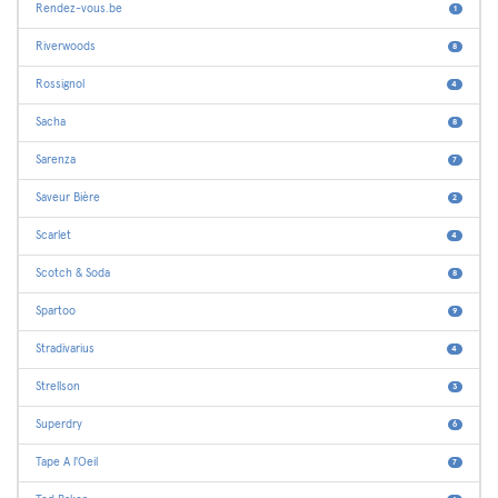
Rendez-vous.be
1
Riverwoods
8
Rossignol
4
Sacha
8
Sarenza
7
Saveur Bière
2
Scarlet
4
Scotch & Soda
8
Spartoo
9
Stradivarius
4
Strellson
3
Superdry
6
Tape A l'Oeil
7