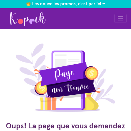
Les nouvelles promos, c'est par ici ->
Skip
to
content
Oups! La page que vous demandez