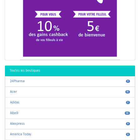
Toutes les boutiques
24Pharma
9
Acer
11
Adidas
7
Albelli
14
Aliexpress
9
America Today
6