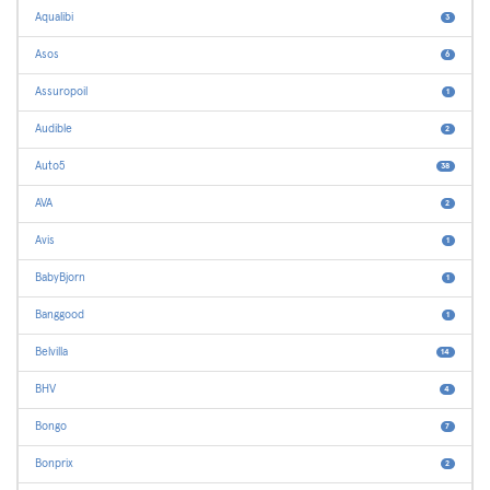
Aqualibi
3
Asos
6
Assuropoil
1
Audible
2
Auto5
38
AVA
2
Avis
1
BabyBjorn
1
Banggood
1
Belvilla
14
BHV
4
Bongo
7
Bonprix
2