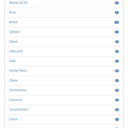
Bourse du Vin
4
Brice
4
Bristol
17
Camper
4
Canon
3
Cdiscount
5
Celio
2
Center Parcs
5
Clarins
2
Connections
3
Converse
8
Corona Direct
2
Courir
7