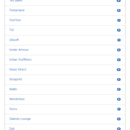
Ted Baker
4
Timberland
5
TomTom
1
TUI
3
Ubisoft
1
Under Armour
5
Urban Outfitters
2
Vision Direct
4
Vistaprint
2
Walibi
2
Wonderbox
8
Yuzzu
1
Zalando Lounge
2
Zeb
8