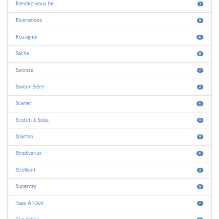
Rendez-vous.be
1
Riverwoods
8
Rossignol
4
Sacha
8
Sarenza
7
Saveur Bière
2
Scarlet
4
Scotch & Soda
8
Spartoo
9
Stradivarius
4
Strellson
3
Superdry
6
Tape A l'Oeil
7