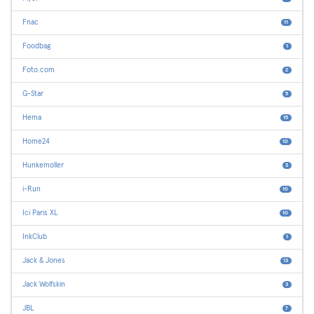
Fnac
11
Foodbag
1
Foto.com
2
G-Star
5
Hema
15
Home24
10
Hunkemoller
3
i-Run
10
Ici Paris XL
10
InkClub
1
Jack & Jones
13
Jack Wolfskin
3
JBL
7