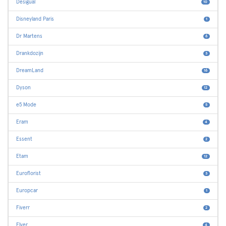
Desigual
10
Disneyland Paris
1
Dr Martens
6
Drankdozijn
3
DreamLand
16
Dyson
12
e5 Mode
5
Eram
4
Essent
2
Etam
12
Euroflorist
3
Europcar
1
Fiverr
2
Flyer
4