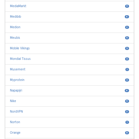
MediaMarkt
9
Medibib
4
Medion
2
Meubis
5
Mobile Vikings
3
Mondial Tissus
3
Musement
1
Myprotein
3
Napapijri
4
Nike
5
NordVPN
2
Norton
1
Orange
8