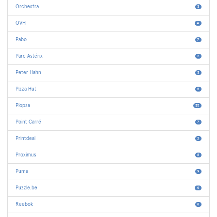
Orchestra
3
OVH
4
Pabo
7
Parc Astérix
2
Peter Hahn
3
Pizza Hut
5
Plopsa
35
Point Carré
7
Printdeal
2
Proximus
8
Puma
9
Puzzle.be
4
Reebok
8