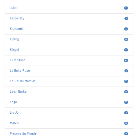
Jules
4
Kaspersky
1
Kazidomi
3
Kipling
8
Klingel
4
L'Occitane
4
La Boite Rose
1
Le Roi du Matelas
7
Leen Bakker
5
Lego
7
Liu Jo
3
M&M's
8
Maisons du Monde
5