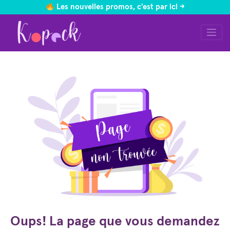
Les nouvelles promos, c'est par ici ->
Skip
to
content
Oups! La page que vous demandez