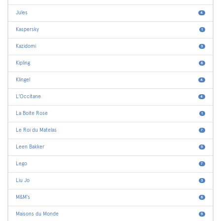
Jules
4
Kaspersky
1
Kazidomi
3
Kipling
8
Klingel
4
L'Occitane
4
La Boite Rose
1
Le Roi du Matelas
7
Leen Bakker
5
Lego
7
Liu Jo
3
M&M's
8
Maisons du Monde
5