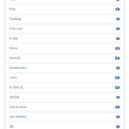
Fnac
11
Foodbag
1
Foto.com
2
G-Star
5
Hema
15
Home24
10
Hunkemoller
3
i-Run
10
Ici Paris XL
10
InkClub
1
Jack & Jones
13
Jack Wolfskin
3
JBL
7