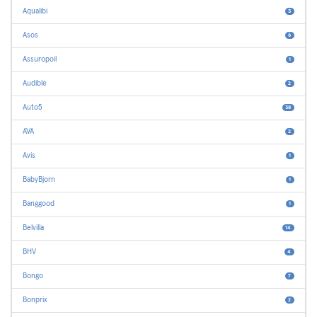
Aqualibi
3
Asos
6
Assuropoil
1
Audible
2
Auto5
38
AVA
2
Avis
1
BabyBjorn
1
Banggood
1
Belvilla
14
BHV
4
Bongo
7
Bonprix
2