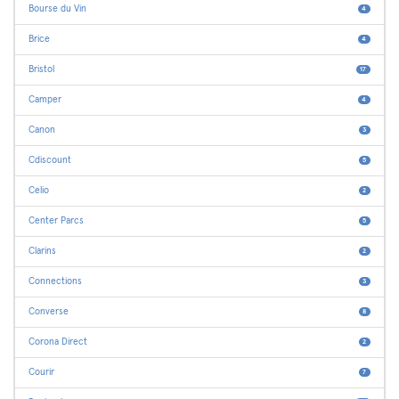
Bourse du Vin
4
Brice
4
Bristol
17
Camper
4
Canon
3
Cdiscount
5
Celio
2
Center Parcs
5
Clarins
2
Connections
3
Converse
8
Corona Direct
2
Courir
7