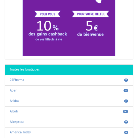
Toutes les boutiques
24Pharma
9
Acer
11
Adidas
7
Albelli
14
Aliexpress
9
America Today
6