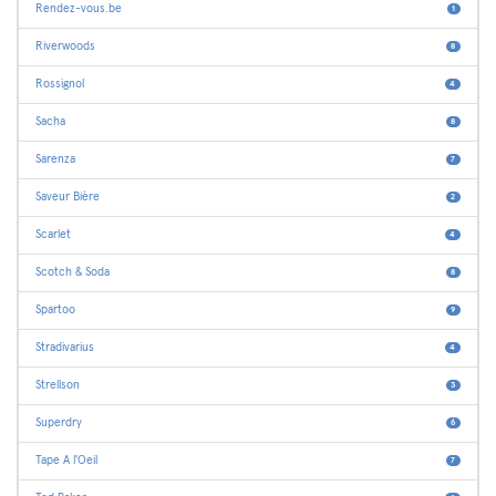
Rendez-vous.be
1
Riverwoods
8
Rossignol
4
Sacha
8
Sarenza
7
Saveur Bière
2
Scarlet
4
Scotch & Soda
8
Spartoo
9
Stradivarius
4
Strellson
3
Superdry
6
Tape A l'Oeil
7