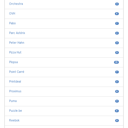
Orchestra
3
OVH
4
Pabo
7
Parc Astérix
2
Peter Hahn
3
Pizza Hut
5
Plopsa
35
Point Carré
7
Printdeal
2
Proximus
8
Puma
9
Puzzle.be
4
Reebok
8