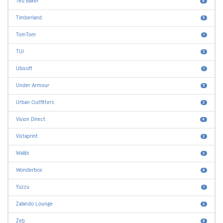
Ted Baker
4
Timberland
5
TomTom
1
TUI
3
Ubisoft
1
Under Armour
5
Urban Outfitters
2
Vision Direct
4
Vistaprint
2
Walibi
2
Wonderbox
8
Yuzzu
1
Zalando Lounge
2
Zeb
8