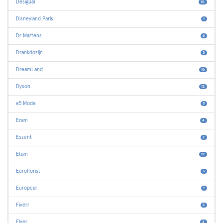
Desigual
10
Disneyland Paris
1
Dr Martens
6
Drankdozijn
3
DreamLand
16
Dyson
12
e5 Mode
5
Eram
4
Essent
2
Etam
12
Euroflorist
3
Europcar
1
Fiverr
2
Flyer
4