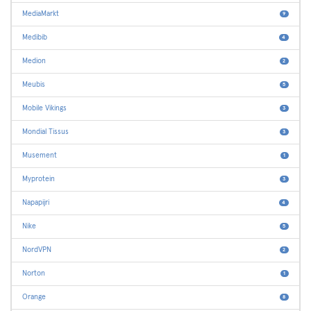
MediaMarkt
9
Medibib
4
Medion
2
Meubis
5
Mobile Vikings
3
Mondial Tissus
3
Musement
1
Myprotein
3
Napapijri
4
Nike
5
NordVPN
2
Norton
1
Orange
8