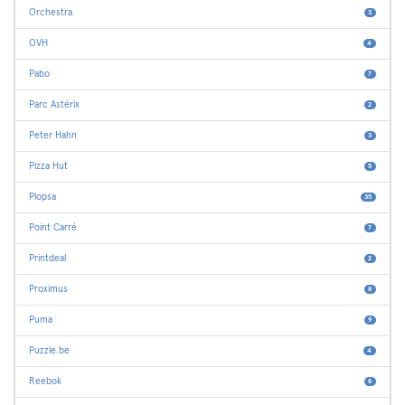
Orchestra
3
OVH
4
Pabo
7
Parc Astérix
2
Peter Hahn
3
Pizza Hut
5
Plopsa
35
Point Carré
7
Printdeal
2
Proximus
8
Puma
9
Puzzle.be
4
Reebok
8