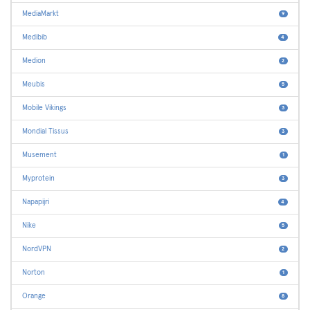
MediaMarkt
9
Medibib
4
Medion
2
Meubis
5
Mobile Vikings
3
Mondial Tissus
3
Musement
1
Myprotein
3
Napapijri
4
Nike
5
NordVPN
2
Norton
1
Orange
8