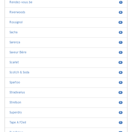
Rendez-vous.be
1
Riverwoods
8
Rossignol
4
Sacha
8
Sarenza
7
Saveur Bière
2
Scarlet
4
Scotch & Soda
8
Spartoo
9
Stradivarius
4
Strellson
3
Superdry
6
Tape A l'Oeil
7