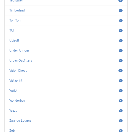
Ted Baker
4
Timberland
5
TomTom
1
TUI
3
Ubisoft
1
Under Armour
5
Urban Outfitters
2
Vision Direct
4
Vistaprint
2
Walibi
2
Wonderbox
8
Yuzzu
1
Zalando Lounge
2
Zeb
8