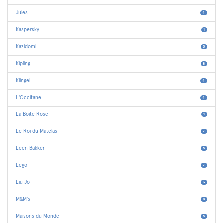
Jules
4
Kaspersky
1
Kazidomi
3
Kipling
8
Klingel
4
L'Occitane
4
La Boite Rose
1
Le Roi du Matelas
7
Leen Bakker
5
Lego
7
Liu Jo
3
M&M's
8
Maisons du Monde
5