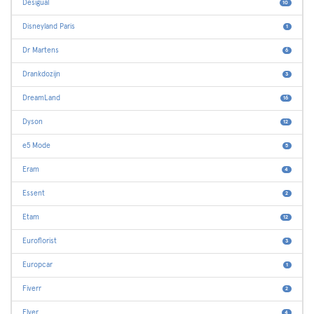
Desigual
10
Disneyland Paris
1
Dr Martens
6
Drankdozijn
3
DreamLand
16
Dyson
12
e5 Mode
5
Eram
4
Essent
2
Etam
12
Euroflorist
3
Europcar
1
Fiverr
2
Flyer
4