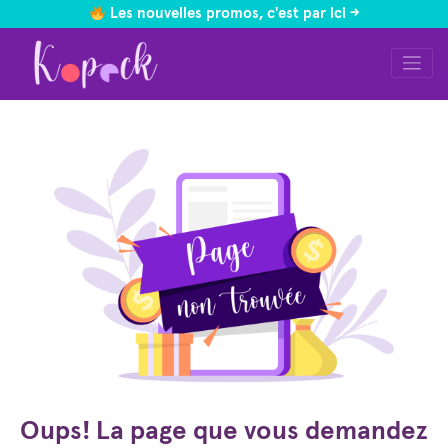
Les nouvelles promos, c'est par ici ->
Skip
to
content
Oups! La page que vous demandez