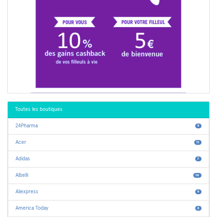
Toutes les boutiques
24Pharma
9
Acer
11
Adidas
7
Albelli
14
Aliexpress
9
America Today
6