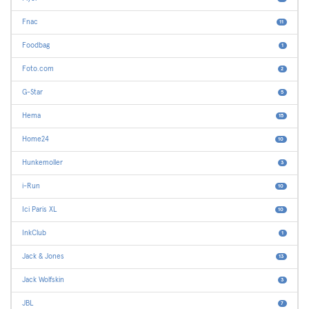
Fnac
11
Foodbag
1
Foto.com
2
G-Star
5
Hema
15
Home24
10
Hunkemoller
3
i-Run
10
Ici Paris XL
10
InkClub
1
Jack & Jones
13
Jack Wolfskin
3
JBL
7