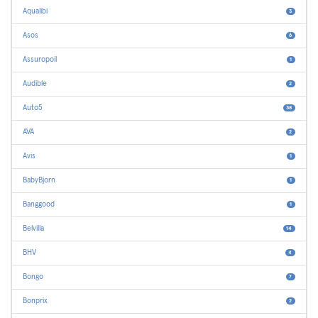
Aqualibi
3
Asos
6
Assuropoil
1
Audible
2
Auto5
38
AVA
2
Avis
1
BabyBjorn
1
Banggood
1
Belvilla
14
BHV
4
Bongo
7
Bonprix
2