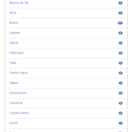
Bourse du Vin
4
Brice
4
Bristol
17
Camper
4
Canon
3
Cdiscount
5
Celio
2
Center Parcs
5
Clarins
2
Connections
3
Converse
8
Corona Direct
2
Courir
7