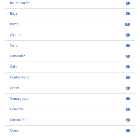
Bourse du Vin
4
Brice
4
Bristol
17
Camper
4
Canon
3
Cdiscount
5
Celio
2
Center Parcs
5
Clarins
2
Connections
3
Converse
8
Corona Direct
2
Courir
7