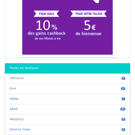
Toutes les boutiques
24Pharma
9
Acer
11
Adidas
7
Albelli
14
Aliexpress
9
America Today
6