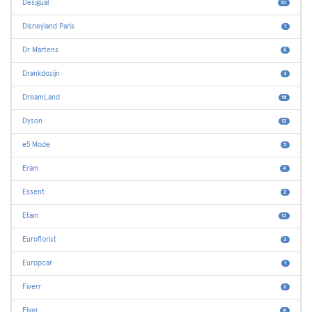
Desigual
10
Disneyland Paris
1
Dr Martens
6
Drankdozijn
3
DreamLand
16
Dyson
12
e5 Mode
5
Eram
4
Essent
2
Etam
12
Euroflorist
3
Europcar
1
Fiverr
2
Flyer
4