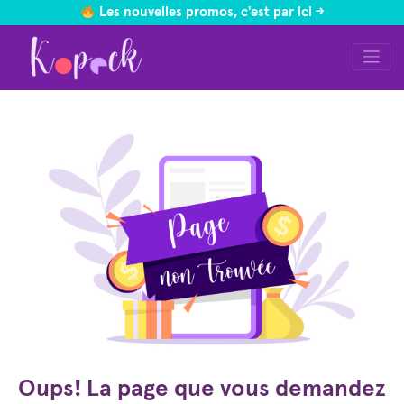
Les nouvelles promos, c'est par ici ->
Skip
to
content
Oups! La page que vous demandez