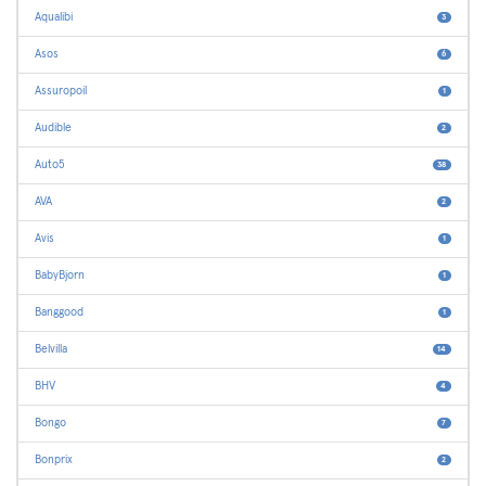
Aqualibi
3
Asos
6
Assuropoil
1
Audible
2
Auto5
38
AVA
2
Avis
1
BabyBjorn
1
Banggood
1
Belvilla
14
BHV
4
Bongo
7
Bonprix
2