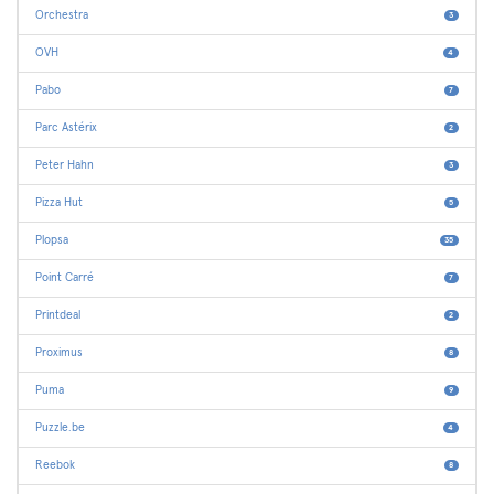
Orchestra
3
OVH
4
Pabo
7
Parc Astérix
2
Peter Hahn
3
Pizza Hut
5
Plopsa
35
Point Carré
7
Printdeal
2
Proximus
8
Puma
9
Puzzle.be
4
Reebok
8