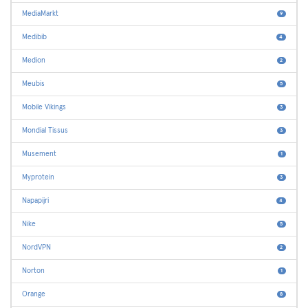
MediaMarkt
9
Medibib
4
Medion
2
Meubis
5
Mobile Vikings
3
Mondial Tissus
3
Musement
1
Myprotein
3
Napapijri
4
Nike
5
NordVPN
2
Norton
1
Orange
8