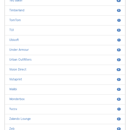
Ted Baker
4
Timberland
5
TomTom
1
TUI
3
Ubisoft
1
Under Armour
5
Urban Outfitters
2
Vision Direct
4
Vistaprint
2
Walibi
2
Wonderbox
8
Yuzzu
1
Zalando Lounge
2
Zeb
8