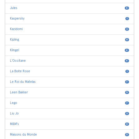
Jules
4
Kaspersky
1
Kazidomi
3
Kipling
8
Klingel
4
L'Occitane
4
La Boite Rose
1
Le Roi du Matelas
7
Leen Bakker
5
Lego
7
Liu Jo
3
M&M's
8
Maisons du Monde
5