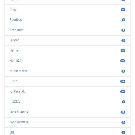
Fnac
11
Foodbag
1
Foto.com
2
G-Star
5
Hema
15
Home24
10
Hunkemoller
3
i-Run
10
Ici Paris XL
10
InkClub
1
Jack & Jones
13
Jack Wolfskin
3
JBL
7