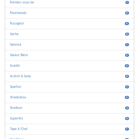
Rendez-vous.be
1
Riverwoods
8
Rossignol
4
Sacha
8
Sarenza
7
Saveur Bière
2
Scarlet
4
Scotch & Soda
8
Spartoo
9
Stradivarius
4
Strellson
3
Superdry
6
Tape A l'Oeil
7