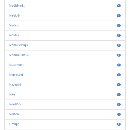
MediaMarkt
9
Medibib
4
Medion
2
Meubis
5
Mobile Vikings
3
Mondial Tissus
3
Musement
1
Myprotein
3
Napapijri
4
Nike
5
NordVPN
2
Norton
1
Orange
8