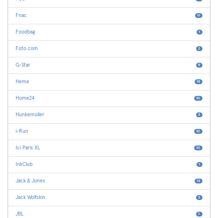
Fnac
11
Foodbag
1
Foto.com
2
G-Star
5
Hema
15
Home24
10
Hunkemoller
3
i-Run
10
Ici Paris XL
10
InkClub
1
Jack & Jones
13
Jack Wolfskin
3
JBL
7