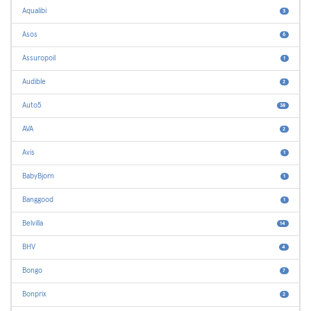
Aqualibi
3
Asos
6
Assuropoil
1
Audible
2
Auto5
38
AVA
2
Avis
1
BabyBjorn
1
Banggood
1
Belvilla
14
BHV
4
Bongo
7
Bonprix
2