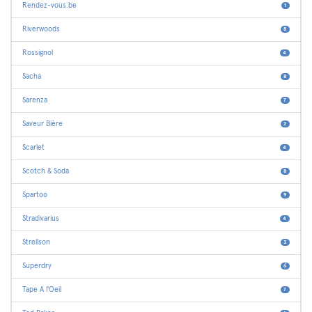
Rendez-vous.be
1
Riverwoods
8
Rossignol
4
Sacha
8
Sarenza
7
Saveur Bière
2
Scarlet
4
Scotch & Soda
8
Spartoo
9
Stradivarius
4
Strellson
3
Superdry
6
Tape A l'Oeil
7