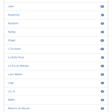
Jules
4
Kaspersky
1
Kazidomi
3
Kipling
8
Klingel
4
L'Occitane
4
La Boite Rose
1
Le Roi du Matelas
7
Leen Bakker
5
Lego
7
Liu Jo
3
M&M's
8
Maisons du Monde
5