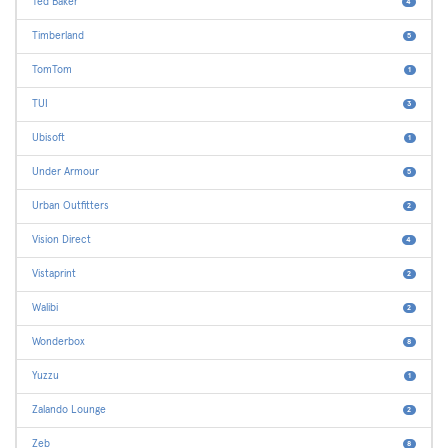
Ted Baker
4
Timberland
5
TomTom
1
TUI
3
Ubisoft
1
Under Armour
5
Urban Outfitters
2
Vision Direct
4
Vistaprint
2
Walibi
2
Wonderbox
8
Yuzzu
1
Zalando Lounge
2
Zeb
8