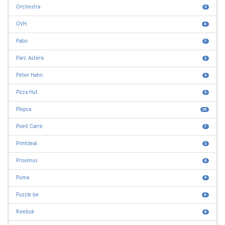
Orchestra
3
OVH
4
Pabo
7
Parc Astérix
2
Peter Hahn
3
Pizza Hut
5
Plopsa
35
Point Carré
7
Printdeal
2
Proximus
8
Puma
9
Puzzle.be
4
Reebok
8