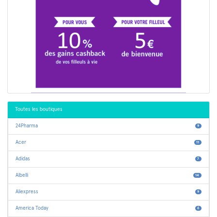
Toutes les boutiques
24Pharma
9
Acer
11
Adidas
7
Albelli
14
Aliexpress
9
America Today
6