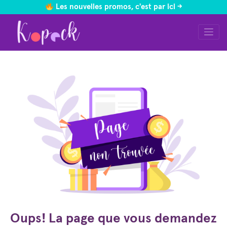
Les nouvelles promos, c'est par ici ->
Skip
to
content
Oups! La page que vous demandez