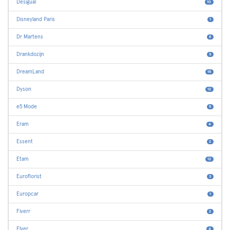
Desigual
10
Disneyland Paris
1
Dr Martens
6
Drankdozijn
3
DreamLand
16
Dyson
12
e5 Mode
5
Eram
4
Essent
2
Etam
12
Euroflorist
3
Europcar
1
Fiverr
2
Flyer
4