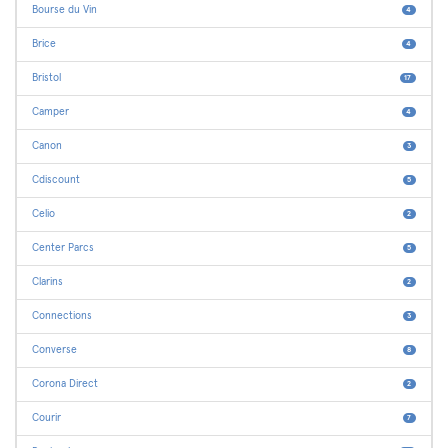
Bourse du Vin
4
Brice
4
Bristol
17
Camper
4
Canon
3
Cdiscount
5
Celio
2
Center Parcs
5
Clarins
2
Connections
3
Converse
8
Corona Direct
2
Courir
7